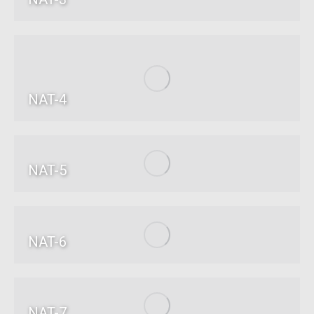
NAT-4
NAT-5
NAT-6
NAT-7