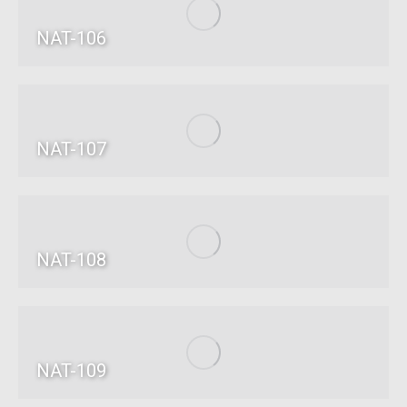
NAT-106
NAT-107
NAT-108
NAT-109