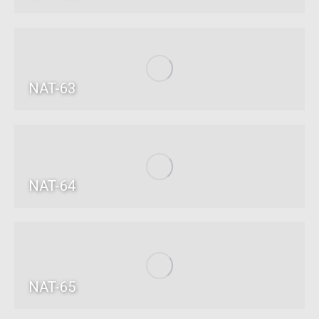
NAT-63
NAT-64
NAT-65