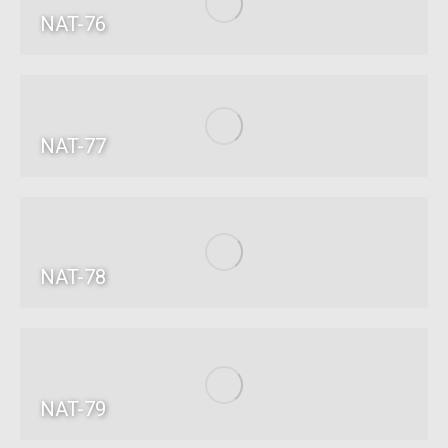
NAT-76
NAT-77
NAT-78
NAT-79