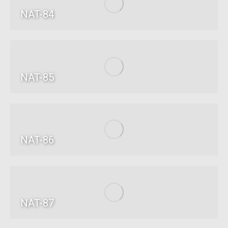
NAT-84
NAT-85
NAT-86
NAT-87