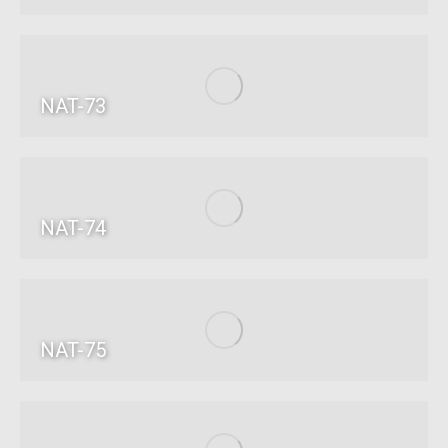
NAT-73
NAT-74
NAT-75