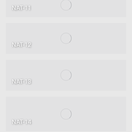
NAT-11
NAT-12
NAT-13
NAT-14