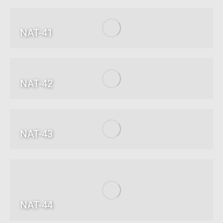
NAT-41
NAT-42
NAT-43
NAT-44