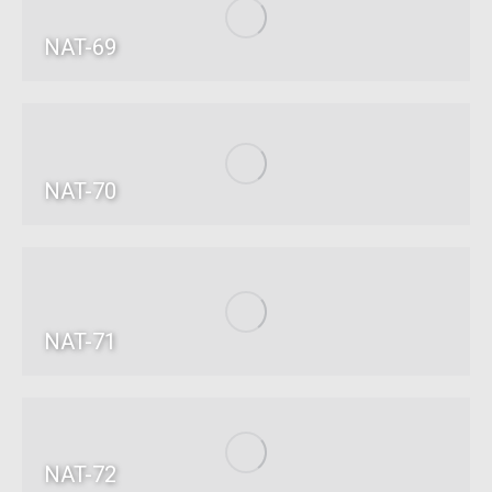
NAT-69
NAT-70
NAT-71
NAT-72