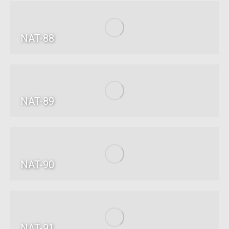
NAT-88
NAT-89
NAT-90
NAT-91